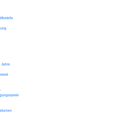
ftsstelle
zung
4 Jahre
 m/w/d
e
gungsspiele
teturnen