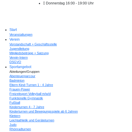
Donnerstag 16:00 - 19:00 Uhr
Start
Veranstaltungen
Verein
Vorstandschaft + Geschäftsstelle
Jugendleitung
Mitgliedsbeiträge + Satzung
Verein-Intern
DSGVO
Sportangebot
Abteilungen/Gruppen
Abenteuerparcour
Badminton
Eltern-Kind-Turnen 1 - 4 Jahre
Frauen-Power
Freizeitsport Volleyball m/w/d
Funktionelle Gymnastik
Fußball
Kinderturnen 4 - 7 Jahre
Kinderturnen und Bewegungsspiele ab 6 Jahren
Klettern
Leichtathletik und Geräteturnen
Judo
Rhönradturnen