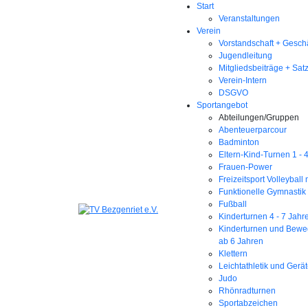
Start
Veranstaltungen
Verein
Vorstandschaft + Geschä
Jugendleitung
Mitgliedsbeiträge + Sat
Verein-Intern
DSGVO
Sportangebot
Abteilungen/Gruppen
Abenteuerparcour
Badminton
Eltern-Kind-Turnen 1 - 
Frauen-Power
Freizeitsport Volleyball
Funktionelle Gymnastik
Fußball
Kinderturnen 4 - 7 Jahr
Kinderturnen und Bewe
ab 6 Jahren
Klettern
Leichtathletik und Gerä
Judo
Rhönradturnen
Sportabzeichen